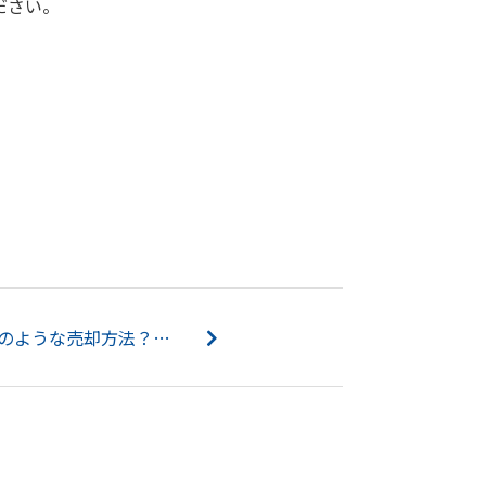
ださい。
不動産の任意売却とはどのような売却方法？メリット・デメリットもご紹介！...