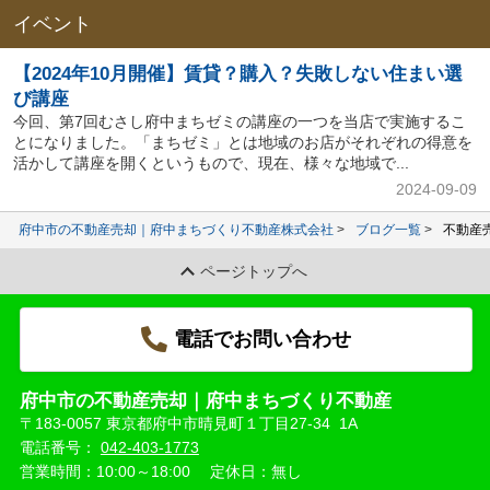
イベント
【2024年10月開催】賃貸？購入？失敗しない住まい選
び講座
今回、第7回むさし府中まちゼミの講座の一つを当店で実施するこ
とになりました。「まちゼミ」とは地域のお店がそれぞれの得意を
活かして講座を開くというもので、現在、様々な地域で...
2024-09-09
府中市の不動産売却｜府中まちづくり不動産株式会社
ブログ一覧
不動産
ページトップへ
電話でお問い合わせ
府中市の不動産売却｜府中まちづくり不動産
〒183-0057 東京都府中市晴見町１丁目27-34 1A
電話番号：
042-403-1773
営業時間：10:00～18:00
定休日：無し