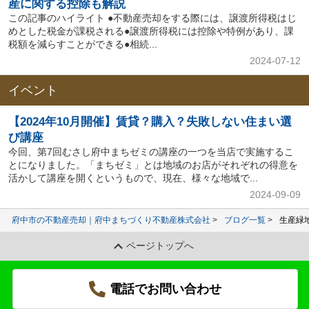
産に関する控除も解説
この記事のハイライト ●不動産売却をする際には、譲渡所得税はじ
めとした税金が課税される●譲渡所得税には控除や特例があり、課
税額を減らすことができる●相続...
2024-07-12
イベント
【2024年10月開催】賃貸？購入？失敗しない住まい選
び講座
今回、第7回むさし府中まちゼミの講座の一つを当店で実施するこ
とになりました。「まちゼミ」とは地域のお店がそれぞれの得意を
活かして講座を開くというもので、現在、様々な地域で...
2024-09-09
府中市の不動産売却｜府中まちづくり不動産株式会社
ブログ一覧
生産緑
ページトップへ
電話でお問い合わせ