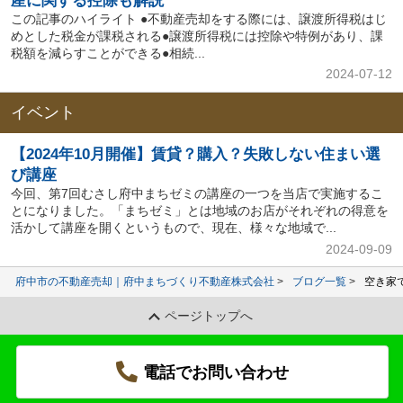
産に関する控除も解説
この記事のハイライト ●不動産売却をする際には、譲渡所得税はじ
めとした税金が課税される●譲渡所得税には控除や特例があり、課
税額を減らすことができる●相続...
2024-07-12
イベント
【2024年10月開催】賃貸？購入？失敗しない住まい選
び講座
今回、第7回むさし府中まちゼミの講座の一つを当店で実施するこ
とになりました。「まちゼミ」とは地域のお店がそれぞれの得意を
活かして講座を開くというもので、現在、様々な地域で...
2024-09-09
府中市の不動産売却｜府中まちづくり不動産株式会社
ブログ一覧
空き家
ページトップへ
電話でお問い合わせ