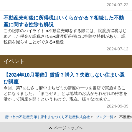
2024-07-22
不動産売却後に所得税はいくらかかる？相続した不動
産に関する控除も解説
この記事のハイライト ●不動産売却をする際には、譲渡所得税はじ
めとした税金が課税される●譲渡所得税には控除や特例があり、課
税額を減らすことができる●相続...
2024-07-12
イベント
【2024年10月開催】賃貸？購入？失敗しない住まい選
び講座
今回、第7回むさし府中まちゼミの講座の一つを当店で実施するこ
とになりました。「まちゼミ」とは地域のお店がそれぞれの得意を
活かして講座を開くというもので、現在、様々な地域で...
2024-09-09
府中市の不動産売却｜府中まちづくり不動産株式会社
ブログ一覧
不動産
ページトップへ