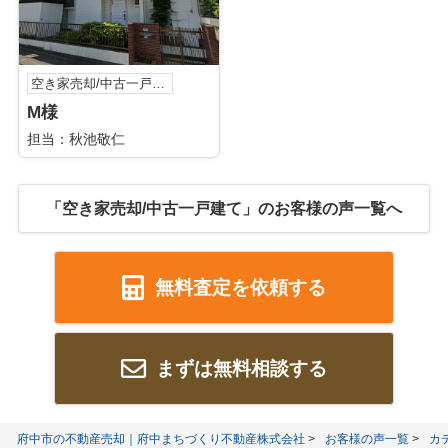
空き家売却/中古一戸建て
M様
担当：秋池敬仁
「空き家売却/中古一戸建て」のお客様の声一覧へ
無料査定を依頼する
まずは無料相談する
府中市の不動産売却｜府中まちづくり不動産株式会社
お客様の声一覧
カ