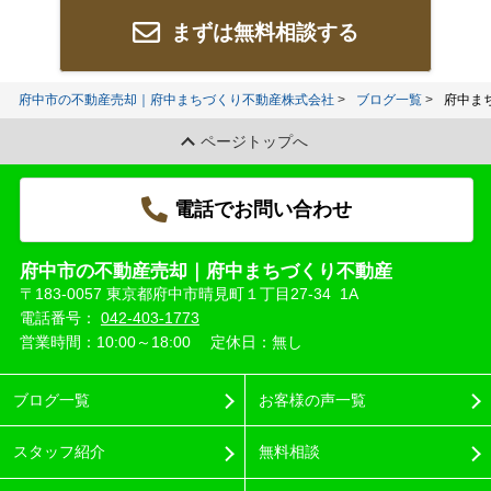
まずは無料相談する
府中市の不動産売却｜府中まちづくり不動産株式会社
ブログ一覧
府中ま
ページトップへ
電話でお問い合わせ
府中市の不動産売却｜府中まちづくり不動産
〒183-0057 東京都府中市晴見町１丁目27-34 1A
電話番号：
042-403-1773
営業時間：10:00～18:00
定休日：無し
ブログ一覧
お客様の声一覧
スタッフ紹介
無料相談