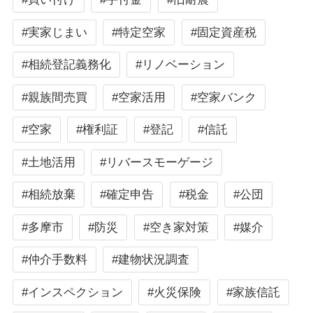
#実家じまい
#特定空家
#固定資産税
#相続登記義務化
#リノベーション
#親族間売買
#空家活用
#空家バンク
#空家
#権利証
#登記
#信託
#土地活用
#リバースモーゲージ
#相続放棄
#確定申告
#税金
#公団
#多摩市
#防災
#空き家対策
#媒介
#仲介手数料
#建物状況調査
#インスペクション
#火災保険
#家族信託