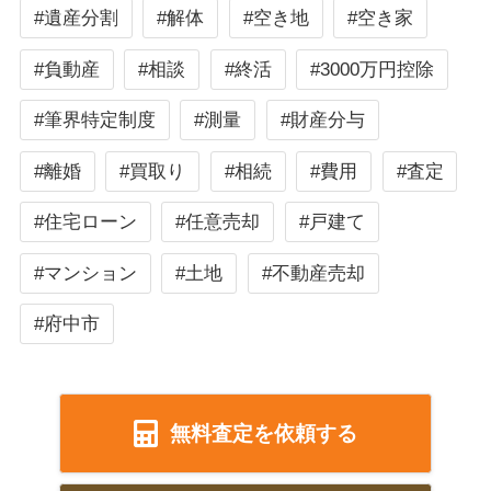
#遺産分割
#解体
#空き地
#空き家
#負動産
#相談
#終活
#3000万円控除
#筆界特定制度
#測量
#財産分与
#離婚
#買取り
#相続
#費用
#査定
#住宅ローン
#任意売却
#戸建て
#マンション
#土地
#不動産売却
#府中市
無料査定を依頼する