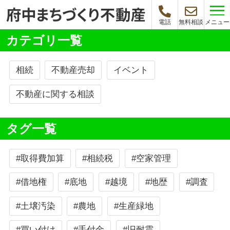
メニュー
電話
無料相談
カテゴリ一覧
相続
不動産売却
イベント
不動産に関する相談
タグ一覧
#取得費加算
#相続税
#空家管理
#借地権
#底地
#越境
#地歴
#調査
#土壌汚染
#農地
#生産緑地
#買い付け
#手付金
#旧耐震