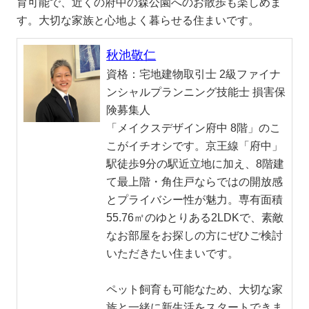
育可能で、近くの府中の森公園へのお散歩も楽しめま
す。大切な家族と心地よく暮らせる住まいです。
秋池敬仁
資格：
宅地建物取引士 2級ファイナ
ンシャルプランニング技能士 損害保
険募集人
「メイクスデザイン府中 8階」のこ
こがイチオシです。京王線「府中」
駅徒歩9分の駅近立地に加え、8階建
て最上階・角住戸ならではの開放感
とプライバシー性が魅力。専有面積
55.76㎡のゆとりある2LDKで、素敵
なお部屋をお探しの方にぜひご検討
いただきたい住まいです。
ペット飼育も可能なため、大切な家
族と一緒に新生活をスタートできま