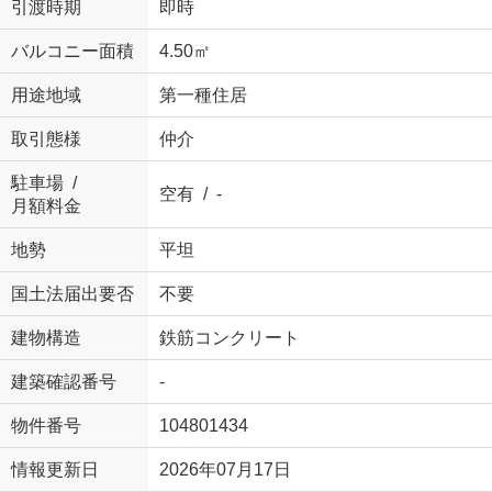
引渡時期
即時
バルコニー面積
4.50㎡
用途地域
第一種住居
取引態様
仲介
駐車場 /
空有 / -
月額料金
地勢
平坦
国土法届出要否
不要
建物構造
鉄筋コンクリート
建築確認番号
-
物件番号
104801434
情報更新日
2026年07月17日